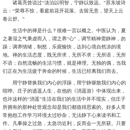
诸葛亮曾说过“淡泊以明智，宁静以致远。”苏东坡诗
云：“荣辱不惊，看庭前花开花落。去留无意，望天上云
卷云舒。”
生活中的禅是什么？很难一言以概之。中医认为，夏
之暑湿之气乘虚而入，谓之养“心”，调节精神需静神，勿
躁；调养情绪，制怒，乐观愉快，达到心境自然凉的境
地。禅的生活态度，既无所求，无所不求；无所语，无所
不语；自然流畅的生活习惯，就是禅理。无独的偶，当我
们正在为生活疲于奔命的时候，生活已经离我们而去。
用宁静替换我们内心的浮躁，用宁静驱散我们内心的
喧哗。庄子的逍遥人生，在他的《消遥游》中体现出来，
也许这样的“消遥”生活在我们的生活中并不现实，但庄子
所拥有的那种处世观念却是我们都值得思索的。好多人常
常抱怨工作学习环境太过吵杂，无法静下心来读书和工
作。凡事操之过急，太急功近利，反而会一无所获。只要