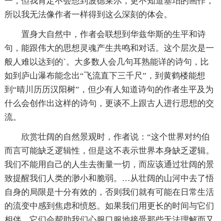
一，但我肯定不会想到波德莱尔，更不知道塞珀的画作，
所以我无法像作者一样得到这么深刻的体会。
置身大自然中，作者会联想到华兹华斯的生平和诗
句，能跟伟大的思想灵魂产生共鸣和对话。这个层次是一
般人难以达到的`。大多数人会几句耳熟能详的诗句，比
如到庐山瀑布能念出“飞流直下三千尺”，到黄鹤楼能想
到“晴川历历汉阳树”，但少有人知道诗句的作者生平及为
什么会创作出这样的诗句，更谈不上跟古人进行思想的交
流。
欣赏壮阔的自然景观时，作者说：“这个世界对约伯
而言可能缺乏逻辑性，但是这不表示世界本身缺乏逻辑。
我们不能用自己的人生去衡量一切，而应该通过壮阔的景
致提醒我们人类的渺小和脆弱。…从壮阔的山河中去了悟
自身的局限是十分有效的，否则我们就有可能在日常生活
的流变中感到焦虑和愤怒。如果我们用更长的时间与它们
相伴，它们会帮助我们心服口服地接受那些无法理解而又