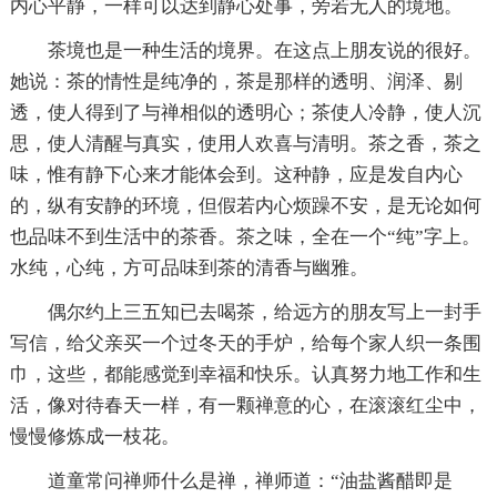
内心平静，一样可以达到静心处事，旁若无人的境地。
茶境也是一种生活的境界。在这点上朋友说的很好。
她说：茶的情性是纯净的，茶是那样的透明、润泽、剔
透，使人得到了与禅相似的透明心；茶使人冷静，使人沉
思，使人清醒与真实，使用人欢喜与清明。茶之香，茶之
味，惟有静下心来才能体会到。这种静，应是发自内心
的，纵有安静的环境，但假若内心烦躁不安，是无论如何
也品味不到生活中的茶香。茶之味，全在一个“纯”字上。
水纯，心纯，方可品味到茶的清香与幽雅。
偶尔约上三五知已去喝茶，给远方的朋友写上一封手
写信，给父亲买一个过冬天的手炉，给每个家人织一条围
巾，这些，都能感觉到幸福和快乐。认真努力地工作和生
活，像对待春天一样，有一颗禅意的心，在滚滚红尘中，
慢慢修炼成一枝花。
道童常问禅师什么是禅，禅师道：“油盐酱醋即是