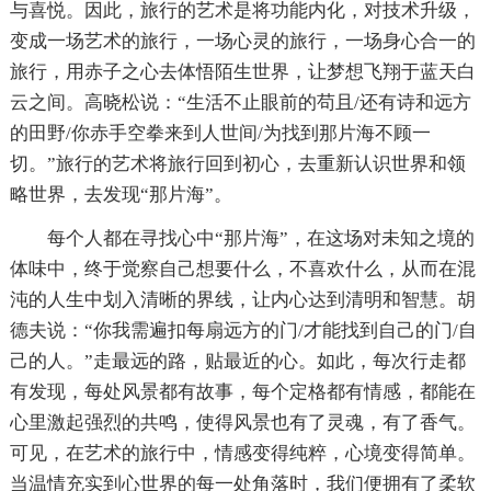
与喜悦。因此，旅行的艺术是将功能内化，对技术升级，
变成一场艺术的旅行，一场心灵的旅行，一场身心合一的
旅行，用赤子之心去体悟陌生世界，让梦想飞翔于蓝天白
云之间。高晓松说：“生活不止眼前的苟且/还有诗和远方
的田野/你赤手空拳来到人世间/为找到那片海不顾一
切。”旅行的艺术将旅行回到初心，去重新认识世界和领
略世界，去发现“那片海”。
每个人都在寻找心中“那片海”，在这场对未知之境的
体味中，终于觉察自己想要什么，不喜欢什么，从而在混
沌的人生中划入清晰的界线，让内心达到清明和智慧。胡
德夫说：“你我需遍扣每扇远方的门/才能找到自己的门/自
己的人。”走最远的路，贴最近的心。如此，每次行走都
有发现，每处风景都有故事，每个定格都有情感，都能在
心里激起强烈的共鸣，使得风景也有了灵魂，有了香气。
可见，在艺术的旅行中，情感变得纯粹，心境变得简单。
当温情充实到心世界的每一处角落时，我们便拥有了柔软