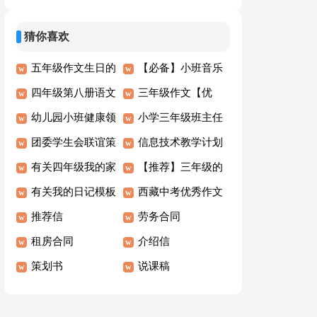
字8篇(热门)
秀【5篇】
猜你喜欢
五年级作文生日的
【必备】小班音乐
愿望
四年级第八册语文
教案模板锦集7篇
三年级作文【优
教学计划
幼儿园小班健康领
选】
小学三年级班主任
域教案《安全上下
团委学生会联谊策
工作总结15篇(集
信息技术教学计划
楼梯》
划书
有关四年级我的家
合)
(精选15篇)
【推荐】三年级的
乡作文3篇
有关我的日记模板
作文300字汇总5篇
西藏中考优秀作文
合集8篇
推荐信
600字
劳务合同
租房合同
介绍信
策划书
说课稿