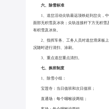
六、除雪标准
1、道岔活动尖轨最远顶铁处到岔尖，
面部无积雪及冰块；尖轨连接杆下方无积雪
有积雪及冰块。
2、指挥车务、工务人员对道岔滑床板
况随时进行清扫、涂刷。
3、重点道岔重点清扫。
七、换班制度
1、除雪小组：
宝莲寺：当日值班和次日值班；
直通场：每个咽喉设两组；
客场：每个咽喉设两组。