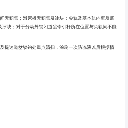
中间无积雪；滑床板无积雪及冰块；尖轨及基本轨内壁及底
及冰块；对于分动外锁闭道岔牵引杆所在位置与尖轨间不能
上及提速道岔锁钩处重点清扫，涂刷一次防冻液以后根据情