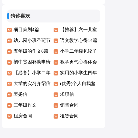
(推荐)
级作文7篇
猜你喜欢
项目策划4篇
【推荐】六一儿童
（优）
幼儿园小班圣诞节
节日记
语文教学心得14篇
活动策划
五年级的作文6篇
小学二年级包饺子
(集合)
初中贫困补助申请
作文
教学勇气心得体会
书
【必备】小学二年
实用的小学生四年
级作文300字十篇
大学的实习介绍信
级作文锦集6篇
(优秀)个人自我鉴
表扬信
定6篇
求职信
三年级作文
销售合同
租房合同
租赁合同