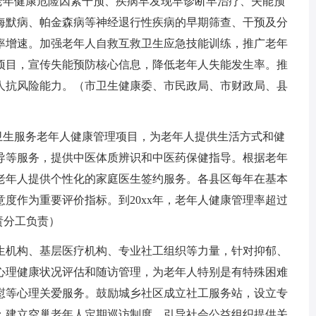
老年健康危险因素干预、疾病早发现早诊断早治疗、失能预
海默病、帕金森病等神经退行性疾病的早期筛查、干预及分
病率增速。加强老年人自救互救卫生应急技能训练，推广老年
项目，宣传失能预防核心信息，降低老年人失能发生率。推
人抗风险能力。（市卫生健康委、市民政局、市财政局、县
卫生服务老年人健康管理项目，为老年人提供生活方式和健
导等服务，提供中医体质辨识和中医药保健指导。根据老年
老年人提供个性化的家庭医生签约服务。各县区每年在基本
度作为重要评价指标。到20xx年，老年人健康管理率超过
责分工负责）
生机构、基层医疗机构、专业社工组织等力量，针对抑郁、
心理健康状况评估和随访管理，为老年人特别是有特殊困难
慰等心理关爱服务。鼓励城乡社区成立社工服务站，设立专
；建立空巢老年人定期巡访制度，引导社会公益组织提供关