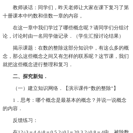
教师谈话：同学们，昨天老师让大家在课下复习了第
十册课本中约数和倍数一章的内容，
在这一章中我们学过了哪些概念呢？请同学们分组讨
论，讨论时由一名同学做记录．（学生汇报讨论结果）
揭示课题：在数的整除这部分知识中，有这么多的概
念，那么这些概念之间又有怎样的联系呢？这节课，我们
就把这些概念进行整理和复习．
二、探究新知．
（一）建立知识网络．【演示课件“数的整除”】
1．思考：哪个概念是最基本的概念？并说一说概念
的内容．
反馈练习：
在12÷3＝4 4÷8＝0.5 2÷0.l＝20 3.2÷0.8＝4中，被除数