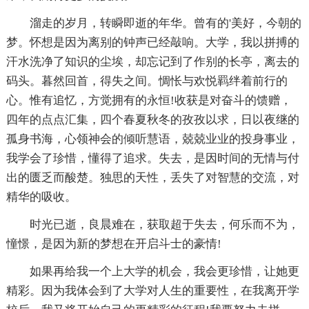
溜走的岁月，转瞬即逝的年华。曾有的'美好，今朝的
梦。怀想是因为离别的钟声已经敲响。大学，我以拼搏的
汗水洗净了知识的尘埃，却忘记到了作别的长亭，离去的
码头。暮然回首，得失之间。惆怅与欢悦羁绊着前行的
心。惟有追忆，方觉拥有的永恒!收获是对奋斗的馈赠，
四年的点点汇集，四个春夏秋冬的孜孜以求，日以夜继的
孤身书海，心领神会的倾听慧语，兢兢业业的投身事业，
我学会了珍惜，懂得了追求。失去，是因时间的无情与付
出的匮乏而酸楚。独思的天性，丢失了对智慧的交流，对
精华的吸收。
时光已逝，良晨难在，获取超于失去，何乐而不为，
憧憬，是因为新的梦想在开启斗士的豪情!
如果再给我一个上大学的机会，我会更珍惜，让她更
精彩。因为我体会到了大学对人生的重要性，在我离开学