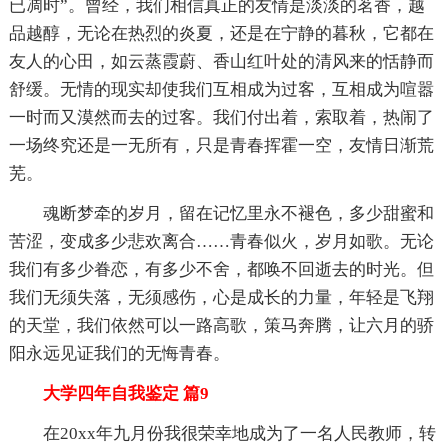
已凋时”。曾经，我们相信真正的友情是淡淡的茗香，越
品越醇，无论在热烈的炎夏，还是在宁静的暮秋，它都在
友人的心田，如云蒸霞蔚、香山红叶处的清风来的恬静而
舒缓。无情的现实却使我们互相成为过客，互相成为喧嚣
一时而又漠然而去的过客。我们付出着，索取着，热闹了
一场终究还是一无所有，只是青春挥霍一空，友情日渐荒
芜。
魂断梦牵的岁月，留在记忆里永不褪色，多少甜蜜和
苦涩，变成多少悲欢离合……青春似火，岁月如歌。无论
我们有多少眷恋，有多少不舍，都唤不回逝去的时光。但
我们无须失落，无须感伤，心是成长的力量，年轻是飞翔
的天堂，我们依然可以一路高歌，策马奔腾，让六月的骄
阳永远见证我们的无悔青春。
大学四年自我鉴定 篇9
在20xx年九月份我很荣幸地成为了一名人民教师，转