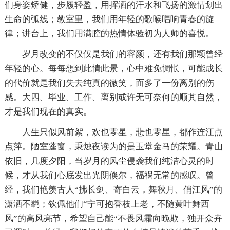
们身姿矫健，步履轻盈，用挥洒的汗水和飞扬的激情划出
生命的弧线；教室里，我们用年轻的歌喉唱响青春的旋
律；讲台上，我们用满腔的热情体验初为人师的喜悦。
岁月改变的不仅仅是我们的容颜，还有我们那颗曾经
年轻的心。每每想到此情此景，心中难免惆怅，可能成长
的代价就是我们失去纯真的微笑，而多了一份离别的伤
感。大四、毕业、工作、离别或许无可奈何的顺其自然，
才是我们现在的真实。
人生只似风前絮，欢也零星，悲也零星，都作连江点
点萍。陋室蓬窗，秉烛夜读为的是玉堂金马的荣耀。青山
依旧，几度夕阳，当岁月的风尘侵袭我们纯洁心灵的时
候，才从我们心底发出光阴倏尔，福祸无常的感叹。曾
经，我们艳羡古人“拂长剑、寄白云，舞秋月、俏江风”的
潇洒不羁；钦佩他们“宁可抱香枝上老，不随黄叶舞西
风”的高风亮节，希望自己能“不畏风霜向晚欺，独开众卉