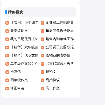
文汇总6篇
之母议论文
猜你喜欢
【实用】小学四年
企业员工辞职信集
级优秀作文汇总九
青春议论文
锦15篇
植树问题教学反思
篇
我的日记优秀【8
销售内勤年终工作
篇】
【精华】六年级的
总结
公司员工的辞职报
作文汇编5篇
【精华】说明文的
告
给物业的表扬信
作文400字锦集7篇
二年级作文300字
《古代寓言》教学
【汇编6篇】
推荐信
设计
议论文
四年级作文
离婚协议
转正申请
高二作文