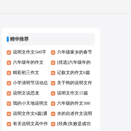
精华推荐
说明文作文500字
六年级家乡的春节
六年级年的作文
作文
[优选]六年级年的
【汇编3篇】
精彩初三作文
作文4篇
记叙文的作文6篇
小学清明节活动总
【合集】
关于狗的说明文作
结
说明文说恐龙
文集合6篇
说明文作文15篇
我的小天地说明文
【经典】
六年级的作文300
说明文作文6篇[通
字经典【9篇】
水的自述作文说明
用]
有关说明文高中作
文初二
[经典]失败是成功