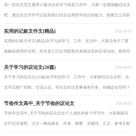
高一议论文范文通用15篇无论在学习或是工作中，大家一定都接触过论文
吧，通过论文写作可以提高我们综合运用所学知识的能力。那要怎么写好
论文呢？下面是小编收集整理的高一议论文...
实用的记叙文作文[精品]
2026-08-02
实用的记叙文作文[精品]在平凡的学习、工作、生活中，大家总免不了要
接触或使用作文吧，作文是人们以书面形式表情达意的言语活动。相信写
作文是一个让许多人都头痛的问题，以下是...
关于学习的议论文(20篇)
2026-08-02
关于学习的议论文(20篇)在平时的学习、工作中，大家都写过论文吧，论
文可以推广经验，交流认识。写论文的注意事项有许多，你确定会写吗？
以下是小编为大家整理的关于学习的议论文，仅供...
节俭作文高中_关于节俭的议论文
2026-08-02
节俭作文高中_关于节俭的议论文在个人成长的多个环节中，大家都跟论
文打过交道吧，论文一般由题名、作者、摘要、关键词、正文、参考文献
和附录等部分组成。还是对论文一筹莫展...