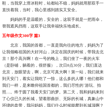
鞋，当我穿上滑冰鞋时，站都站不稳，妈妈就用那双手一
直扶着我，当时，我心里感到踏实又安全。
妈妈的手是温暖的，安全的，这双手就是一把雨伞，
替我遮风挡雨，这双手让我幸福快乐地成长。
五年级作文300字 篇3
北京，我国的首都，一直是我向往的地方，妈妈为了
让我领略祖国的大好河山，决定在国庆的时候，带我去北
京！那个高兴啊！在一号的晚上，我们坐了一夜的火车
（是卧铺，躺着的，很舒服），次日8点30分，我们直达
北京，放眼望去，啊，北京可真大啊！第一站，我们就来
到天安门，着实让我吃了一惊，这么多的人哪！他们都和
我们一样，是来瞻仰祖国首都的，我们尽性的`游玩、拍
照…。终于圆了我看天安门的梦。第二天，我和妈妈来到
了心仪已久的长城，望着那曲折、无际的长城，真象山中
环绕的盘带，我问妈妈，我们什么时候能爬到长城顶啊？