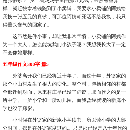
是张假钞？”我一看妈妈手里的那五元钱，果然有些异
样，就赶快拿着钱跑到了小卖铺，我要求小卖铺的阿姨给
我换一张五元的真钞，可那位阿姨却死活不给我换，我只
得垂头丧气的回家了。
这虽然是件小事，却让我非常气愤，小卖铺的阿姨作
为一个大人，怎么能坑我们小孩子呢？我想我长大了一定
不会像她那样。
五年级作文300字 篇5
外婆离开我们已经将近十年了。而这十年，外婆家的
那个小山村发生了很大的变化。整个村，包括相邻的村都
全部迁到对面，原来村庄早已没了踪迹，取而代之的是一
所中学、一所小学和一所幼儿园。而我曾经就读的新庵小
学也没了踪影。
小时候在外婆家的新庵小学读书。所以读小学的大部
分时间，都是在外婆家度过的.。只是那已经是八十年代的