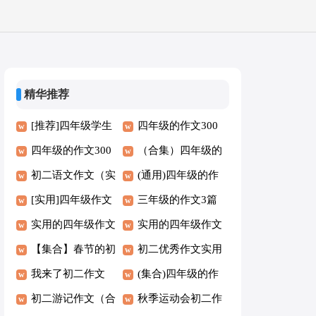
精华推荐
[推荐]四年级学生
四年级的作文300
作文
四年级的作文300
字精选8篇
（合集）四年级的
字【锦集8篇】
初二语文作文（实
作文300字9篇
(通用)四年级的作
用15篇）
[实用]四年级作文
文300字
三年级的作文3篇
300字7篇
实用的四年级作文
(集合)
实用的四年级作文
300字范例（7篇）
【集合】春节的初
8篇（优）
初二优秀作文实用
二作文
我来了初二作文
（19篇）
(集合)四年级的作
初二游记作文（合
文6篇
秋季运动会初二作