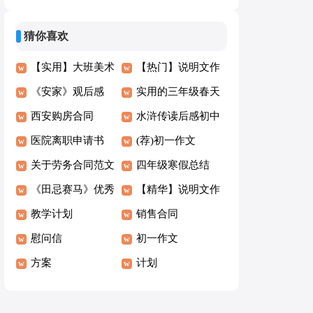
集）
文
猜你喜欢
【实用】大班美术
【热门】说明文作
教案范文6篇
《安家》观后感
文300字集合9篇
实用的三年级春天
西安购房合同
的作文7篇
水浒传读后感初中
医院离职申请书
(荐)初一作文
关于劳务合同范文
四年级寒假总结
锦集8篇
《田忌赛马》优秀
【精华】说明文作
教学设计
教学计划
文400字集锦6篇
销售合同
慰问信
初一作文
方案
计划