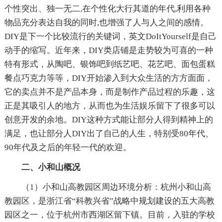
个性突出、独一无二,在个性化大行其道的年代,利用各种
物品充分表达自我的同时,也增强了人与人之间的感情。
DIY是下一个比较流行的关键词，英文DoItYourself是自己
动手的缩写。近年来，DIY类店铺是走势较为可喜的一种
特有形式，从陶吧、银饰吧到纸艺吧、花艺吧、面包蛋糕
餐点巧克力等等，DIY开始渗入到大众生活的方方面面，
它的卖点并不是产品本身，而是制作产品过程的乐趣，这
正是其吸引人的地方，从而也为生活娱乐留下了很多可以
创意开发的余地。DIY这种方式能让部分人得到精神上的
满足，也让部分人DIY出了自己的人生，特别受80年代、
90年代及之后的年轻一代的欢迎。
二、小和山概况
（1）小和山高教园区周边环境分析：杭州小和山高
教园区，是浙江省“科教兴省”战略中规划建设的五大高教
园区之一，位于杭州市西湖区留下镇。目前，入驻的学校