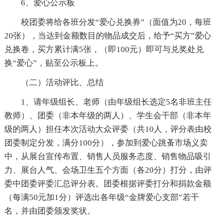
6、爱心公示板
校团委将给各班分发“爱心兑换券”（面值为20，每班
20张），当达到金额数目的物品成交后，给予“买方”爱心
兑换卷，买方累计满5张，（即100元）即可与兑奖处兑
换“爱心”，贴至公示板上。
（二）活动评比、总结
1、请年级组长、老师（由年级组长选定5名非班主任
教师）、团委（非本年级的两人）、学生会干部（非本年
级的两人）担任本次活动大众评委（共10人，评分表由校
团委制定分发，满分100分），参加到爱心跳蚤市场义卖
中，从展台宣传布置、销售人员服务态度、销售物品吸引
力、展台人气、会场卫生五个方面（各20分）打分，由评
委中团委评委汇总评分表。团委根据评委打分和捐款金额
（每满50元加1分）评选出各年级“金牌爱心支部”若干
名，并由团委颁发奖状。