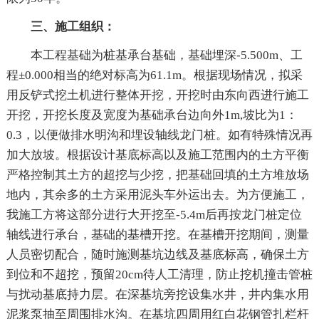
三、施工组织：
本工程基础为桩基承台基础，基础埋深-5.500m、工
程±0.000相当的绝对标高为61.1m。根据现场情况，拟采
用反铲式挖土机进行整体开挖，开挖时由东向西进行施工
开挖，开挖长度及宽度为基础承台边向外1m,坡比为1：
0.3，以便做排水明沟和埋设轴线龙门桩。如有特殊情况再
加大放坡。根据设计基底标高以及施工范围内的土方平衡
严格控制其土方的超挖与少挖，把基础回填的土方堆放场
地内，其余多的土方采用泥头车外运出去。为方便施工，
我施工方将这部分进行大开挖至-5.4m后再按龙门桩定位
轴线进行承台，基础的基槽开挖。在基槽开挖期间，测量
人员密切配合，随时施测基坑边线及基底标高，确保土方
到位和不超挖，预留20cm待人工清理，防止挖机撞击管桩
与扰动基底持力层。在深基坑旁挖设集水井，井内集水用
泥浆泵抽至周围排水沟。在基坑四周用红白花钢管扎栏杆