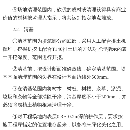
⑤场地清理范围内，砍伐的成材或清理获得具有商业
价值的材料按监理人指示，将其运到指定地点堆放。
2.2、清基
①清基范围为填筑部分的底部，采用人工配合推土机
撺堆，挖掘机挖甩配合T140推土机的方法对监理指示的表
土开挖深度、范围进行开挖。
②清基前，按设计断面准确放线，确定清基范围。堤
基基面清理范围的边界在设计基面边线外500mm。
③在清基范围内将树木、树桩、树根、杂草、淤泥、
垃圾和杂物等全部清除干净，清基厚度不小于300mm，并
必须将腐植土植物根须清理干净。
④对工程场地内表层0.3～0.5m深的耕作层，要求按
施工程序指定的位置堆存起来，以备将来绿化美化之用。