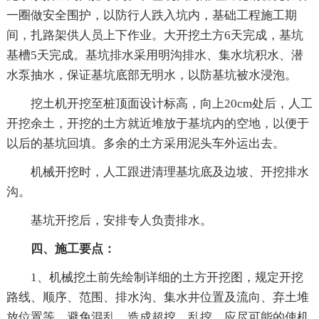
一圈做安全围护，以防行人跌入坑内，基础工程施工期
间，扎路架供人员上下作业。大开挖土方6天完成，基坑
基槽5天完成。基坑排水采用明沟排水、集水坑积水、潜
水泵抽水，保证基坑底部无明水，以防基坑被水浸泡。
挖土机开挖至桩顶面设计标高，向上20cm处后，人工
开挖余土，开挖的土方就近堆放于基坑内的空地，以便于
以后的基坑回填。多余的土方采用泥头车外运出去。
机械开挖时，人工跟进清理基坑底及边坡、开挖排水
沟。
基坑开挖后，安排专人负责排水。
四、施工要点：
1、机械挖土前先绘制详细的土方开挖图，规定开挖
路线、顺序、范围、排水沟、集水井位置及流向、弃土堆
放位置等，避免混乱，造成超挖、乱挖、应尽可能的使机