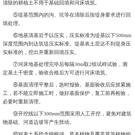
清除的耕植土不用于基础回填和河床填筑。
⑤堤基范围内的沟、坑等在清除后按堤身要求进行回
填处理。
⑥地基清基后予以压实，压实标准为堤基以下500mm
深度范围内到达筑堤压实标准。堤基表土层达不到堤身压
实标准的，挖出并重新回填压实。
⑦河床地基处理完毕后每隔30m取2组试样试验，测
定基土干密度，验收合格后方可进行河床填筑。
⑧基面清理平整后，急时报验。基面验收后应抓紧施
工，若不能立即施工时，做好基面保护，复工前再检验，
必要时重新清理。
⑨开挖线以下300mm范围采用人工开挖，避免对建筑
物基础、河道边坡等产生扰动。
⑩对表土系指含细根须、草本植物及覆盖草等植物的