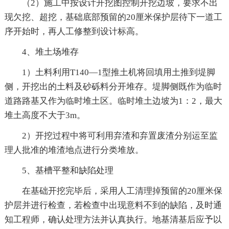
（2）施工中按设计开挖图控制开挖边坡，要求不出
现欠挖、超挖，基础底部预留的20厘米保护层待下一道工
序开始时，再人工修整到设计标高。
4、堆土场堆存
1）土料利用T140—1型推土机将回填用土推到堤脚
侧，开挖出的土料及砂砾料分开堆存。堤脚侧既作为临时
道路路基又作为临时堆土区。临时堆土边坡为1：2，最大
堆土高度不大于3m。
2）开挖过程中将可利用弃渣和弃置废渣分别运至监
理人批准的堆渣地点进行分类堆放。
5、基槽平整和缺陷处理
在基础开挖完毕后，采用人工清理掉预留的20厘米保
护层并进行检查，若检查中出现意料不到的缺陷，及时通
知工程师，确认处理方法并认真执行。地基清基后应予以