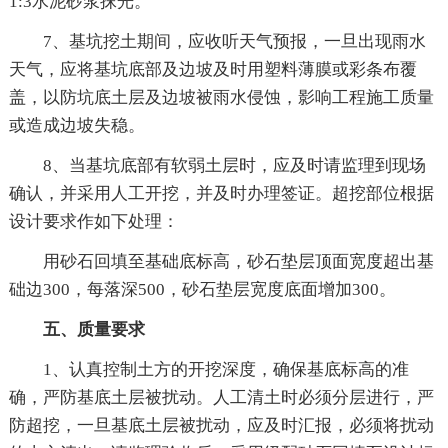
1:3水泥砂浆抹光。
7、基坑挖土期间，应收听天气预报，一旦出现雨水
天气，应将基坑底部及边坡及时用塑料薄膜或彩条布覆
盖，以防坑底土层及边坡被雨水侵蚀，影响工程施工质量
或造成边坡失稳。
8、当基坑底部有软弱土层时，应及时请监理到现场
确认，并采用人工开挖，并及时办理签证。超挖部位根据
设计要求作如下处理：
用砂石回填至基础底标高，砂石垫层顶面宽度超出基
础边300，每落深500，砂石垫层宽度底面增加300。
五、质量要求
1、认真控制土方的开挖深度，确保基底标高的准
确，严防基底土层被扰动。人工清土时必须分层进行，严
防超挖，一旦基底土层被扰动，应及时汇报，必须将扰动