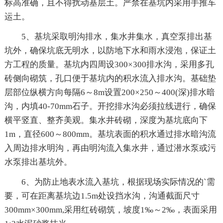
标高准确，且不得扰动基层土。严禁在基坑内采用手推车
运土。
5、基坑采取明沟排水，集水井集水，真空泵排出基
坑外，确保坑底无明水，以防地下水和雨水浸泡，保证土
方工程的质量。基坑内四周设300×300排水沟，采用多孔
砖侧向砌筑，孔口便于基坑内的积水流入排水沟。基础垫
层部位纵横方向每隔6～8m设置200×250～400(深)排水暗
沟，内填40-70mm石子。开挖排水沟必须拉线进行，确保
横平竖直、整齐美观。集水井砖砌，深度为基坑底向下
1m，直径600～800mm。基坑表面的积水通过排水暗沟流
入周边排水明沟，再由明沟流入集水井，通过潜水泵或污
水泵排出基坑外。
6、为防止地表水流入基坑，根据现场实际情况的`需
要，可在距离基坑边1.5m处设挡水沟，沟通截面尺寸
300mm×300mm,采用红砖砌筑，坡度1‰～2‰，表面采用