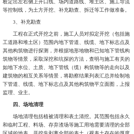
桩定出左右侧上开口线、场内道路线、堆土区、施工导流
等控制线，为土方开挖、补充勘查、拆迁等工作做准备。
3、补充勘查
工程在正式开挖之前，施工人员对拟定开挖（包括施
工道路和堆土区）范围内地下管道、线缆、地下标志点及
其他构筑物进行探测，并根据地形地物和已知地下管线构
筑物等情景，采取深挖和坑探的方法，查明与施工有关的
如地下水位、土质、地下管线（缆）构筑物等的走向以及
建筑物的相互关系等情景，将勘察结果列表汇总并绘制地
下管道、线缆、地下标志点及其他构筑物平立面图，上报
监理、业主。
四、场地清理
场地清理包括植被清理和表土清挖。其范围包括永久
和临时工程、料场、存弃渣场等施工用地需要清理的全部
区域的地表。开挖先剥离全部的表土（视表土存在的厚度