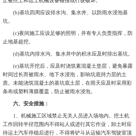
止被挖土和运土机械设备碰撞或行驶破坏。
(b)基坑四周应设排水沟、集水井、以防雨水浸泡基
坑。
(c)夜间施工应设足够的照明，并有专人负责指挥，防
止地基超挖。
(d)基坑内排水沟、集水井中的积水应及时排出基坑。
(e)基坑开挖后，应及时浇筑素混凝土垫层，避免暴露
时间过长而被雨水、地下水浸泡，影响坑底持力层的土
质。未能浇筑混凝土的基坑底土层，在雨天应及时采用彩
条布或塑料薄膜覆盖，防止被雨水浸泡。
六、安全措施：
1、机械施工区域禁止无关人员进入场地内。挖土机
工作回转半径范围内不得站人或进行其它作业，卸土时应
待运土汽车停稳后进行，不得将铲斗从运输汽车驾驶室顶