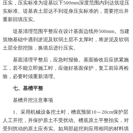
压实，压实标准为堤基以下500mm深度范围内到达筑堤压
实标准。堤基表土层达不到堤身压实标准的，需要挖出并
重新回填压实。
堤基清理范围平整应在设计基面边线外500mm。当建
筑物基础中遇到淤泥及软弱土层不太厚时，将淤泥及软弱
土层全部挖除，换填后进行压实。
基面清理平整后，应急时报验。基面验收后应抓紧施
工，若不能立即施工时，应做好基面保护，复工前应再检
验，必要时须重新清理。
七、基槽平整
基槽开挖注意事项
1、采用机械设备挖土时，槽底预留10～20cm保护层
人工开挖，并保护原土不受扰动。槽底原土平整拍实，对
受到扰动的原土应夯实。如局部超挖则应用相同的材料填