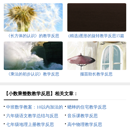
《长方体的认识》的教学反思
(精选)图形的旋转教学反思15篇
《乘法的初步认识》教学反思
揠苗助长教学反思
【小数乘整数教学反思】相关文章：
中班数学教案：10以内加法的
蟋蟀的住宅教学反思
运算教案及教学反思
六年级语文教学总结与反思
音乐课教学反思
七年级地理上册教学反思
高中物理教学反思