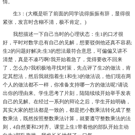
情。
生3：(大概是听了前面的同学说得振振有辞，显得很
紧张，发言时含糊不清，极不肯定。)
我想描述一下自己当时的心理状态：生1的口才很
好，平时对数学总有自己的见解，想要驳倒他还真不容易;
生2的问题好解决;生3的想法最符合意思，可偏偏又讲不
清楚，真是不凑巧啊!我开始着急了，觉得要收不回来
了，怎么办?我积极地寻找对策，先点评了生2的做法，肯
定其想法，然后我就指着生1和生3的做法说，他们现在两
个人的做法都不一样，你准备支持哪一方的做法呢?请说
出你的理由来。学生思考了片刻，陆陆续续开始举手发表
自己的见解。在经过一系列的辩论之后，学生开始明确，
其实大家的想法都是一致的，都是把小数乘法转化成了整
数乘法，既然按照整数乘法计算，就要遵守整数乘法的法
则，4自然要和2对齐。课堂上生1带着他的部队开始主动