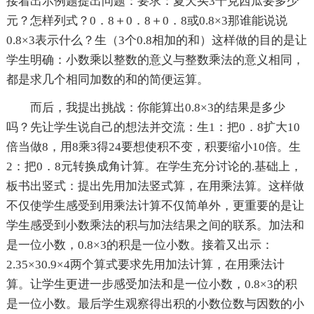
接着出示例题提出问题：要求：夏天买3千克西瓜要多少
元？怎样列式？0．8＋0．8＋0．8或0.8×3那谁能说说
0.8×3表示什么？生（3个0.8相加的和）这样做的目的是让
学生明确：小数乘以整数的意义与整数乘法的意义相同，
都是求几个相同加数的和的简便运算。
而后，我提出挑战：你能算出0.8×3的结果是多少
吗？先让学生说自己的想法并交流：生1：把0．8扩大10
倍当做8，用8乘3得24要想使积不变，积要缩小10倍。生
2：把0．8元转换成角计算。在学生充分讨论的.基础上，
板书出竖式：提出先用加法竖式算，在用乘法算。这样做
不仅使学生感受到用乘法计算不仅简单外，更重要的是让
学生感受到小数乘法的积与加法结果之间的联系。加法和
是一位小数，0.8×3的积是一位小数。接着又出示：
2.35×30.9×4两个算式要求先用加法计算，在用乘法计
算。让学生更进一步感受加法和是一位小数，0.8×3的积
是一位小数。最后学生观察得出积的小数位数与因数的小