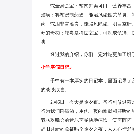
蛇全身是宝：蛇肉鲜美可口，营养丰富
治病；将蛇浸制药酒，能治风湿性关节炎、
药。蛇胆非常名贵，能驱风除湿、明目益肝
寿的奇功；蛇毒是稀世之宝，可制成镇痛、
噢！
经过我的介绍，你们一定对蛇更加了解
小学寒假日记3
手中有一本厚实的日记本，里面记录了
的淡淡欣喜。
2月6日，今天是除夕夜。爸爸刚放过
爸为我们斟满酒，用他一贯的幽默和好听的
节联欢晚会的音乐声畅快地痛饮，笑声阵阵
辞旧迎新的象征吗？除夕之夜，人人心情舒