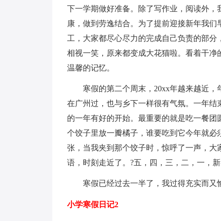
下一学期做好准备。除了写作业，阅读外，
康，做到劳逸结合。为了提前迎接新年我们
工，大家都尽心尽力的完成自己负责的部分
相视一笑，原来都变成大花猫啦。看着干净
温馨的记忆。
寒假的第二个周末，20xx年越来越近
在广州过，也与乡下一样很有气氛。一年结
的一年有好的开始。最重要的就是吃一餐团
个饺子里放一瓣橘子，谁要吃到它今年就必
张，当我夹到那个饺子时，惊呼了一声，大
语，时刻走近了。?五，四，三，二，一，新
寒假已经过去一半了，我过得充实而又
小学寒假日记2