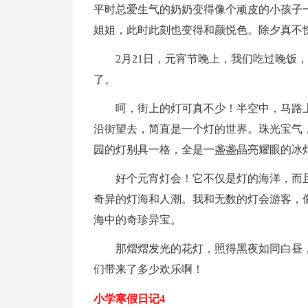
平时总爱生气的奶奶变得像个顽皮的小孩子
姐姐，此时此刻也变得和颜悦色。除夕真不愧
2月21日，元宵节晚上，我们吃过晚饭
了。
呵，街上的灯可真不少！半空中，马路
沿街望去，简直是一个灯的世界。珠光宝气
园的灯别具一格，全是一盏盏晶亮耀眼的冰
好个元宵灯会！它不仅是灯的海洋，而
奇异的灯海和人潮。我和无数的灯会游客，
海中的奇珍异宝。
那熠熠发光的花灯，照得黑夜如同白昼
们带来了多少欢乐啊！
小学寒假日记4