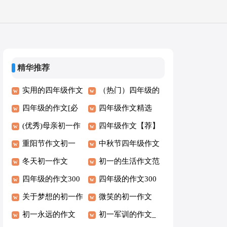
精华推荐
实用的四年级作文
（热门）四年级的
大全（4篇）
四年级的作文[必
作文5篇
四年级作文精选
备9篇]
(优秀)母亲初一作
(10篇)
四年级作文【荐】
文15篇
重阳节作文初一
中秋节四年级作文
冬天初一作文
（通用5篇）
初一的生活作文范
四年级的作文300
例【4篇】
四年级的作文300
字[优]
关于梦想的初一作
字常用(9篇)
微笑的初一作文
文
初一永远的作文
初一军训的作文_