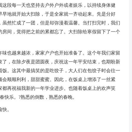
我这段每一天也坚持去户外户外或者娱乐，以持续身体健
早早地就开始大扫除，于是全家就一齐动起来。先是分好
，虽然忙成了一团，但是却弥漫着温馨。当打扫完时，我们
的房间，觉得把之前的累都忘了。大扫除给寒假留下了一个
，年味也越来越浓，家家户户也开始准备了。这个年我们家留
束了，在除夕夜是团圆夜，庆祝这一年平安结束，也期盼新
圆饭。这其中最搞笑的是吃饺子，大人们在包饺子时会往一
须会顺顺利利，甜甜蜜蜜。因此，在饭桌上增添了一丝紧
家都再祝福我新的一年学业进步。也随着饭桌上的欢声笑
春快乐。?熟悉的倒数，熟悉的春晚。
愉快。