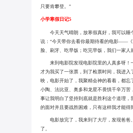
只要肯攀登。”
小学寒假日记5
今天天气晴朗，放寒假真好，我可以睡
说：“今天带你去看你最期待看的电影——《
脸、刷牙、吃早饭；吃完早饭，我们一家人
来到电影院发现电影院里的人真多呀！
才为我买了一张票，到了检票时间，我进入
映，电影开始了，我聚精会神的看着，都忘
小陶、法比亚、奥多和龙星不畏惧千辛万苦
事让我明白了坚持到底就是胜利这个道理，
的面对并且要战胜困难，只有这样我才能得
电影放完了，我来到了大厅，发现爸爸
了。