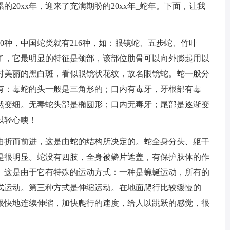
20xx年，迎来了充满期盼的20xx年_蛇年。下面，让我
00种，中国蛇类就有216种，如：眼镜蛇、五步蛇、竹叶
了，它最明显的特征是颈部，该部位肋骨可以向外膨起用以
对美丽的黑白斑，看似眼镜状花纹，故名眼镜蛇。蛇一般分
有：毒蛇的头一般是三角形的；口内有毒牙，牙根部有毒
然变细。无毒蛇头部是椭圆形；口内无毒牙；尾部是逐渐变
以轻心噢！
曲折而前进，这是由蛇的结构所决定的。蛇全身分头、躯干
是很明显。蛇没有四肢，全身被鳞片遮盖，有保护肤体的作
。这是由于它有特殊的运动方式：一种是蜿蜒运动，所有的
式运动。第三种方式是伸缩运动。在地面爬行比较缓慢的
很快地连续伸缩，加快爬行的速度，给人以跳跃的感觉，很