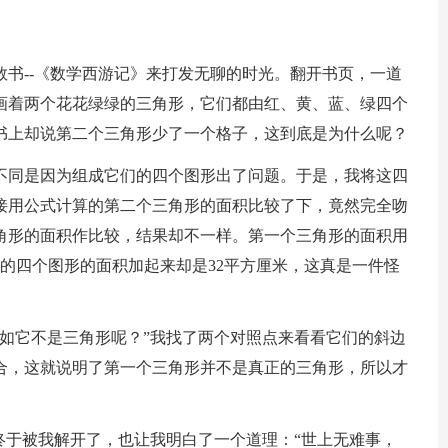
书--《数学西游记》来打发无聊的时光。翻开书页，一道
画着两个花花绿绿的三角形，它们都由红、黄、蓝、绿四个
书上却说第二个三角形少了一个格子，这到底是为什么呢？
不同是因为组成它们的四个图形出了问题。于是，我将这四
接用公式计算的第二个三角形的面积比较了下，竟然完全吻
角形的面积作比较，结果却不一样。第一个三角形的面积用
它的四个图形的面积加起来却是32平方厘米，这真是一件怪
假如它不是三角形呢？”我找了两个对照点来看看它们的斜边
合，这就说明了第一个三角形并不是真正的三角形，所以才
终于被我解开了，也让我明白了一个道理：“世上无难事，