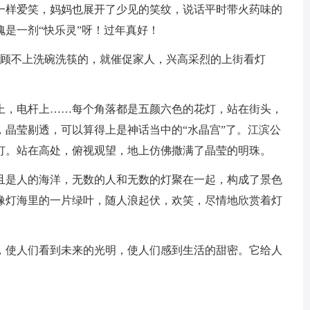
一样爱笑，妈妈也展开了少见的笑纹，说话平时带火药味的
是一剂“快乐灵”呀！过年真好！
，顾不上洗碗洗筷的，就催促家人，兴高采烈的上街看灯
上，电杆上……每个角落都是五颜六色的花灯，站在街头，
，晶莹剔透，可以算得上是神话当中的“水晶宫”了。江滨公
灯。站在高处，俯视观望，地上仿佛撒满了晶莹的明珠。
且是人的海洋，无数的人和无数的灯聚在一起，构成了景色
像灯海里的一片绿叶，随人浪起伏，欢笑，尽情地欣赏着灯
，使人们看到未来的光明，使人们感到生活的甜密。它给人