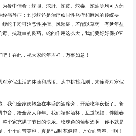
，为餐中佳肴；蛇胆、蛇肝、蛇皮、蛇毒、蛇油等均可入药
神经痛等症；五步蛇还是治疗顽固性瘙痒和麻风的传统要
。蝮蛇干粉可治恶性肿瘤、风湿症，若配以草药，有延年益
抗毒、抗凝血的良药。蛇的作用这么大，我们要好好保护它
了吧！在此，祝大家蛇年吉祥，万事如意！
我对寒假生活的体验和感悟。从中挑拣几则，来诠释对寒假
鞭炮，我们全家便转坐在丰盛的酒席旁，开始吃年夜饭了。爸
男中音，给全家人拜年。我们端起酒杯，互道祝福，伴随春
，整个家充满了节日的快乐。玫瑰色的葡萄酒啊，你不就是
畅，个个面带笑容，真是“四时花似锦，万众面皆春。”啊！