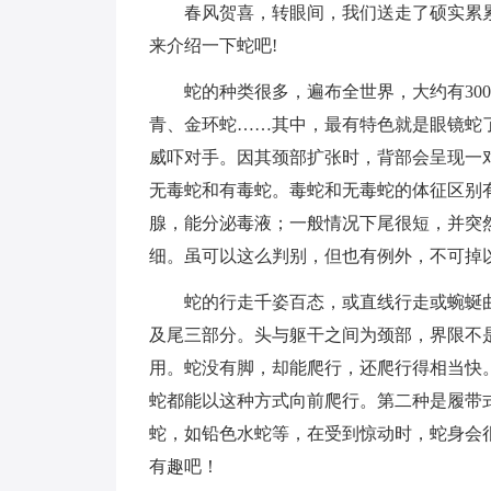
春风贺喜，转眼间，我们送走了硕实累累的
来介绍一下蛇吧!
蛇的种类很多，遍布全世界，大约有30
青、金环蛇……其中，最有特色就是眼镜蛇
威吓对手。因其颈部扩张时，背部会呈现一
无毒蛇和有毒蛇。毒蛇和无毒蛇的体征区别
腺，能分泌毒液；一般情况下尾很短，并突
细。虽可以这么判别，但也有例外，不可掉
蛇的行走千姿百态，或直线行走或蜿蜒
及尾三部分。头与躯干之间为颈部，界限不
用。蛇没有脚，却能爬行，还爬行得相当快
蛇都能以这种方式向前爬行。第二种是履带
蛇，如铅色水蛇等，在受到惊动时，蛇身会
有趣吧！