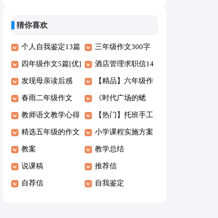
优秀作文
猜你喜欢
个人自我鉴定13篇
三年级作文300字
【优】
四年级作文5篇[优]
汇总[5篇]
酒店管理求职信14
发现母亲读后感
篇
【精品】六年级作
春雨二年级作文
文300字4篇
《时代广场的蟋
教师语文教学心得
蟀》读后感(通用
【热门】托班手工
精选五年级的作文
15篇)
教案
小学课程实施方案
300字汇编8篇
教案
教学总结
说课稿
推荐信
自荐信
自我鉴定