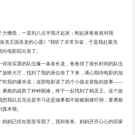
个大懒觉，一直到八点半我才起床；刚起床爸爸就对我
洛克王国圣龙的心愿》”我听了非常兴奋，于是我赶紧洗
就向电影院出发了。
一排排买票的队伍像一条条长龙，爸爸排了很长时间的队伍
了放映大厅，找到了我的座位坐了下来，满心期待电影的放
了吃我的爆米花；这部电影讲了四个小孩去冒险的故事——
，勇敢的战胜了种种困难，终于一起找到了精灵王。这个故
我想我以后无论是学习还是做事都不能被困难吓倒，要勇敢
到真本领。
、妈妈已经在那里等我了，我和爸爸、妈妈开开心心的回家