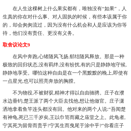
在人生这棵树上什么果实都有，唯独没有“如果”，人
生真的你在对什么事、对人固执的时候，有些本该属于你
的，却会匆匆流过，因为没有什么机会和人是应该为你等
待，他们没有责任、更没有义务。
取舍议论文9
在风中奔跑,心绪随风飞扬,郁结随风释放。那是一种
极致的回归状态,没有羁绊,没有纷扰,有的只是静静地守候,
静静地享受。哪怕这种自由是在一个黑黢黢的晚上,即使有
一点星光,也可以照亮奔放的胸膛。
不为物役,不被财驭,精神才得以自由驰骋。庄子在濮
水边垂钓,楚王派了两个大臣去找他,想让他做官。庄子潇
洒地拿着鱼竿连头都没有回。他对来的两个人说:“吾闻楚
有神龟,死已三千岁矣,王以巾笥而藏之庙堂之上。此龟者,
宁其死为留骨而贵乎?宁其生而曳尾于涂中乎?”你看庄子