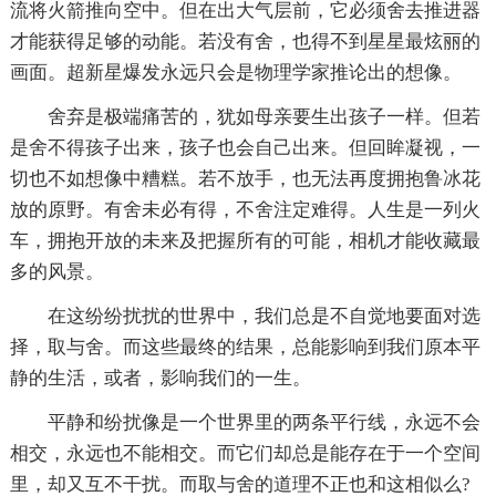
流将火箭推向空中。但在出大气层前，它必须舍去推进器
才能获得足够的动能。若没有舍，也得不到星星最炫丽的
画面。超新星爆发永远只会是物理学家推论出的想像。
舍弃是极端痛苦的，犹如母亲要生出孩子一样。但若
是舍不得孩子出来，孩子也会自己出来。但回眸凝视，一
切也不如想像中糟糕。若不放手，也无法再度拥抱鲁冰花
放的原野。有舍未必有得，不舍注定难得。人生是一列火
车，拥抱开放的未来及把握所有的可能，相机才能收藏最
多的风景。
在这纷纷扰扰的世界中，我们总是不自觉地要面对选
择，取与舍。而这些最终的结果，总能影响到我们原本平
静的生活，或者，影响我们的一生。
平静和纷扰像是一个世界里的两条平行线，永远不会
相交，永远也不能相交。而它们却总是能存在于一个空间
里，却又互不干扰。而取与舍的道理不正也和这相似么?