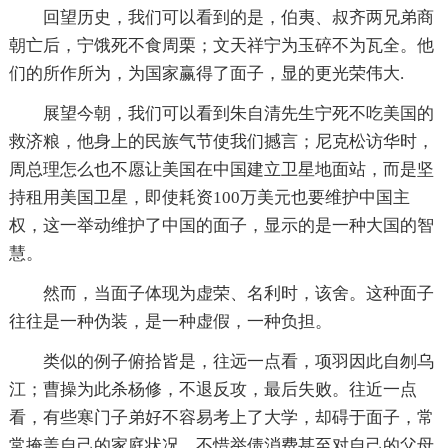
回望历史，我们可以看到的是，伯夷、叔齐两兄弟商
朝亡后，宁饿死不食周栗；文天祥宁为玉碎不为瓦全。他
们的所作所为，为国家赢得了面子，显的更光荣伟大.
展望今朝，我们可以看到朱自清先生宁死不吃美国的
救济粮，他身上的民族气节使我们撼言；尼克松访华时，
周总理怎么也不愿让美国在中国建立卫星地面站，而是坚
持租用美国卫星，即使耗资100万美元也要维护中国主
权，这一举动维护了中国的面子，显示的是一种大国的智
慧。
然而，当面子体现为虚荣、名利时，该舍。这种面子
往往是一种伪装，是一种虚假，一种负担。
类似的例子俯拾皆是，往远一点看，项羽因此自刎乌
江；曹操为此杀杨修，不退反攻，最后失败。往近一点
看，有些寒门子弟好不容易考上了大学，却碍于面子，常
常掩盖自己的家庭状况，不惜举债消费甚至对自己的父母