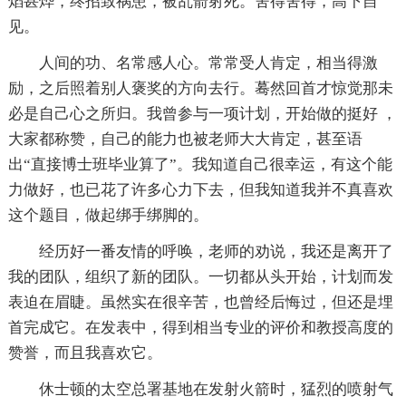
焰甚烨，终招致祸患，被乱箭射死。舍得舍得，高下自
见。
人间的功、名常感人心。常常受人肯定，相当得激
励，之后照着别人褒奖的方向去行。蓦然回首才惊觉那未
必是自己心之所归。我曾参与一项计划，开始做的挺好 ，
大家都称赞，自己的能力也被老师大大肯定，甚至语
出“直接博士班毕业算了”。我知道自己很幸运，有这个能
力做好，也已花了许多心力下去，但我知道我并不真喜欢
这个题目，做起绑手绑脚的。
经历好一番友情的呼唤，老师的劝说，我还是离开了
我的团队，组织了新的团队。一切都从头开始，计划而发
表迫在眉睫。虽然实在很辛苦，也曾经后悔过，但还是埋
首完成它。在发表中，得到相当专业的评价和教授高度的
赞誉，而且我喜欢它。
休士顿的太空总署基地在发射火箭时，猛烈的喷射气