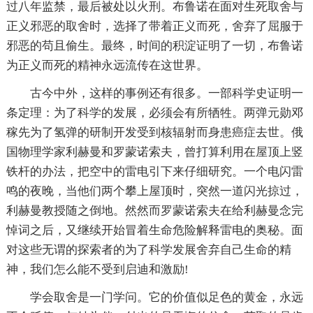
过八年监禁，最后被处以火刑。布鲁诺在面对生死取舍与
正义邪恶的取舍时，选择了带着正义而死，舍弃了屈服于
邪恶的苟且偷生。最终，时间的积淀证明了一切，布鲁诺
为正义而死的精神永远流传在这世界。
古今中外，这样的事例还有很多。一部科学史证明一
条定理：为了科学的发展，必须会有所牺牲。两弹元勋邓
稼先为了氢弹的研制开发受到核辐射而身患癌症去世。俄
国物理学家利赫曼和罗蒙诺索夫，曾打算利用在屋顶上竖
铁杆的办法，把空中的雷电引下来仔细研究。一个电闪雷
鸣的夜晚，当他们两个攀上屋顶时，突然一道闪光掠过，
利赫曼教授随之倒地。然然而罗蒙诺索夫在给利赫曼念完
悼词之后，又继续开始冒着生命危险解释雷电的奥秘。面
对这些无谓的探索者的为了科学发展舍弃自己生命的精
神，我们怎么能不受到启迪和激励!
学会取舍是一门学问。它的价值似足色的黄金，永远