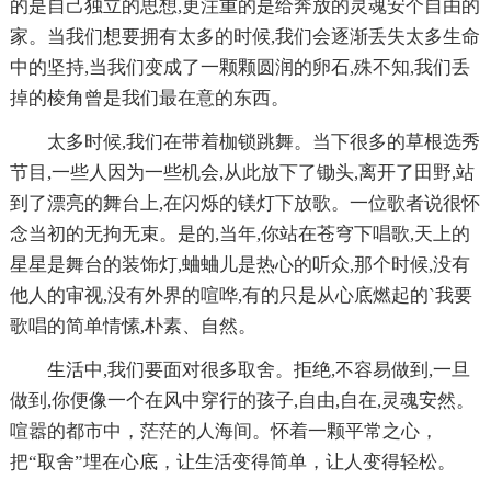
的是自己独立的思想,更注重的是给奔放的灵魂安个自由的
家。当我们想要拥有太多的时候,我们会逐渐丢失太多生命
中的坚持,当我们变成了一颗颗圆润的卵石,殊不知,我们丢
掉的棱角曾是我们最在意的东西。
太多时候,我们在带着枷锁跳舞。当下很多的草根选秀
节目,一些人因为一些机会,从此放下了锄头,离开了田野,站
到了漂亮的舞台上,在闪烁的镁灯下放歌。一位歌者说很怀
念当初的无拘无束。是的,当年,你站在苍穹下唱歌,天上的
星星是舞台的装饰灯,蛐蛐儿是热心的听众,那个时候,没有
他人的审视,没有外界的喧哗,有的只是从心底燃起的`我要
歌唱的简单情愫,朴素、自然。
生活中,我们要面对很多取舍。拒绝,不容易做到,一旦
做到,你便像一个在风中穿行的孩子,自由,自在,灵魂安然。
喧嚣的都市中，茫茫的人海间。怀着一颗平常之心，
把“取舍”埋在心底，让生活变得简单，让人变得轻松。