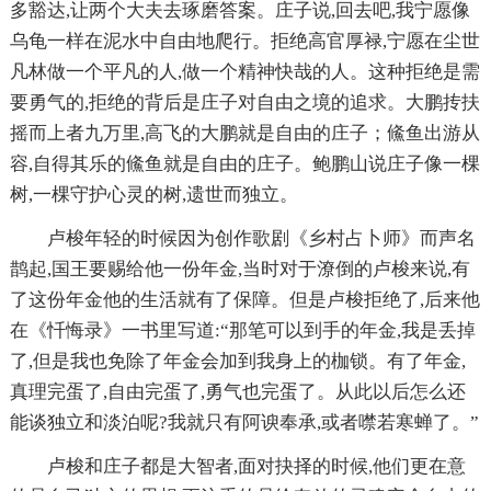
多豁达,让两个大夫去琢磨答案。庄子说,回去吧,我宁愿像
乌龟一样在泥水中自由地爬行。拒绝高官厚禄,宁愿在尘世
凡林做一个平凡的人,做一个精神快哉的人。这种拒绝是需
要勇气的,拒绝的背后是庄子对自由之境的追求。大鹏抟扶
摇而上者九万里,高飞的大鹏就是自由的庄子；鯈鱼出游从
容,自得其乐的鯈鱼就是自由的庄子。鲍鹏山说庄子像一棵
树,一棵守护心灵的树,遗世而独立。
卢梭年轻的时候因为创作歌剧《乡村占卜师》而声名
鹊起,国王要赐给他一份年金,当时对于潦倒的卢梭来说,有
了这份年金他的生活就有了保障。但是卢梭拒绝了,后来他
在《忏悔录》一书里写道:“那笔可以到手的年金,我是丢掉
了,但是我也免除了年金会加到我身上的枷锁。有了年金,
真理完蛋了,自由完蛋了,勇气也完蛋了。从此以后怎么还
能谈独立和淡泊呢?我就只有阿谀奉承,或者噤若寒蝉了。”
卢梭和庄子都是大智者,面对抉择的时候,他们更在意