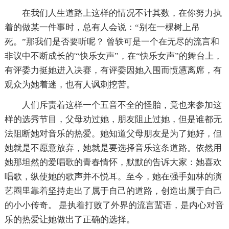
在我们人生道路上这样的情况不计其数，在你努力执
着的做某一件事时，总有人会说：“别在一棵树上吊
死。”那我们是否要听呢？ 曾轶可是一个在无尽的流言和
非议中不断成长的'“快乐女声”，在“快乐女声”的舞台上，
有评委力挺她进入决赛，有评委因她入围而愤懑离席，有
观众为她着迷，也有人讽刺挖苦。
人们斥责着这样一个五音不全的怪胎，竟也来参加这
样的选秀节目，父母劝过她，朋友阻止过她，但是谁都无
法阻断她对音乐的热爱。她知道父母朋友是为了她好，但
她就是不愿意放弃，她就是要选择音乐这条道路。依然用
她那坦然的爱唱歌的青春情怀，默默的告诉大家：她喜欢
唱歌，纵使她的歌声并不悦耳。至今，她在强手如林的演
艺圈里靠着坚持走出了属于自己的道路，创造出属于自己
的小小传奇。 是执着打败了外界的流言蜚语，是内心对音
乐的热爱让她做出了正确的选择。