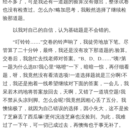
经不多了，可是我还有一道题的验算没有做出，整张试卷
也没有检查过。怎么办?略加思考，我毅然选择了继续检
验那道题。
以我对自己的自信，认为基础题是不会错的。
“叮铃铃……”交卷的铃声响了，我徒劳地放下笔。尽
管算了二十分钟，最终，我还是没有攻下那道题的.验算。
交卷后，我急忙去找老师对答案。“B、D、D……”咦?第
一题为什么选B?我心里“咯噔”一下，暗暗一惊，再仔细看
题，呀，我竟然没有看清选项!一道选择题就是三分啊!不
过，我还是抱着一线希望继续对下面的答案，一会儿，我
呆若木鸡地将答案放回去，天啊，又错了一道填空题!我
不禁从头凉到脚。怎么会呢?我竟然因粗心丢了五分。我
懊恼极了，就因为自己错误的选择，因小失大，这不是捡
了芝麻丢了西瓜嘛!更何况连芝麻也没捡到。为此，我难
过了一下午，可一切已成过去，再懊悔也于事无补了。