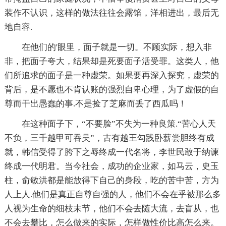
装作不认识，这样的做法往往会露馅，洋相进出，最后无
地自容.
在他们的'眼里，面子就是一切。不顾实际，想入非
非，把面子夸大，结果却是死要面子活受罪。这类人，他
们所追求的面子是一种虚荣。如果要再深入探究，虚荣的
背后，是不愿也不肯认账的强烈自卑心理，为了虚假的自
尊而干出愚蠢的事.不是捡了芝麻而丢了西瓜吗！
在这种面子下，“不要脸”不失为一种良策.“苦心人天
不负，三千越甲可吞吴”，古有越王勾践卧薪尝胆终有成
就，韩信受得了胯下之辱终成一代名将，李世民敢于纳谏
终成一代明君。当今社会，成功的企业家，如马云，史玉
柱，俞敏洪都是能放得下自己的身段，吃的苦中苦，方为
人上人.他们是真正自尊自强的人，他们不会在乎被那么多
人视为生命的细枝末节，他们不会去随大流，去盲从，也
不会去攀比，怎么做来的实际，怎样做性价比高怎么来。