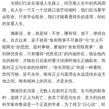
当我们行走在漫漫人生路上，经历着人生中的风风雨
雨，在人生一个又一个岔路口迷茫徘徊时，我们应当要学
会取舍。只有学会取舍，我们才能看透得失的道理，轻松
的笑看人生。
佛家说，舍，就是得；不舍，哪有得。放下，便得自
在。自古以来，孟子就有“鱼和熊掌不可兼得”与“生义不
能两全”的思想。面对事物，要做到“舍鱼而取熊掌”，做
到择优舍劣，只有懂得“优胜劣汰”的内涵所在，领会他内
在的精华，才能在日后面对重大抉择时做出正确取舍。而
面对正义与生命的抉择时，“舍生而取义”则是一种通悟。
世间万物，皆不永存。唯有正义与真理会永远流传在这天
地之间。唯有精神上的存在，才是永恒。
溯洄历史沟渠，无数人在面对正与恶、生与死的取舍
时，选择了正义与死亡，舍弃了罪恶与生存。意大利自然
科学家布鲁诺是一个正直的学者，为了捍卫“日心说”，经