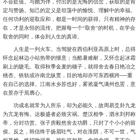
不会贬值。与她为伴，付出的是无悔的信念，获取的是肯
定与赞扬。知己的定义是坦荡中的愉悦、理解中的幸福。
任何功利的迎取应和，都是一时间的获得。只有精神的存
在，才是永恒的流传。把握每一个“取舍”的时机，在学会
取舍的同时，体会到人生的真谛。
人生是一列火车。当驾驶在西伯利亚高原上时，总得
怀念起林边小站热带的惬意；当酷暑难耐，又怀念起冰霜
刷上的睫毛。取得秋季金麦的穗子，就得舍去春日艳冶之
桃杏。铁轨或许南北纵贯，目的地却亦可东西横跨──重
在自己的选择。江南水乡苏也好，雾淞凝气满州也罢，意
在景亦于焉膺心。
功成名就常为人所乐，却为必能久，故周易爻卦九龙
为亢龙有悔。达极盛者必致灾祸。楚汉相争，泗水刘邦称
帝，分封功赏。张子房毅然舍去功爵，只封了个小小的留
侯。反之，韩信终于扬眉吐气，对在淮阴，不可一世，气