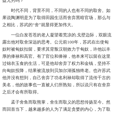
益无穷吗？
时代不同，背景不同，不同的人也有不同的取舍。如
果说陶渊明是为了取得田园生活而舍弃黑暗官场，那么与
之相比，苏武的“舍”就显得更加伟大。
一位白发苍苍的老人凝望着荒凉的.戈壁边际，双眼流
露出他对取舍深远的思考。公元前100年，苏武在出使匈
奴时被匈奴扣留，要求其背叛汉朝效力于匈奴，许他以丰
厚的俸禄和高官。有了官位和俸禄，他本来可以留在这里
过锦衣玉食的生活，可是他却舍弃了权力和金钱，坚持不
向匈奴投降，结果被流放到贝加尔湖孤独终老。也许苏武
他并没有想到，自己舍弃了功名利禄却取得了流传千古的
美名，他的故事也一直被人们所熟知，所以说只有在舍弃
之后才会有所取得。
孟子舍鱼而取熊掌，舍生而取义的思想传扬至今。然
而回首当下，越来越多的人为了满足贪婪的内心，为了取