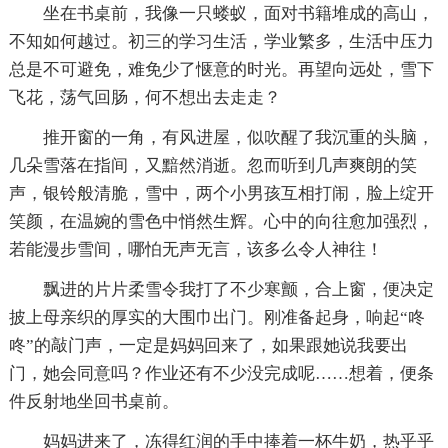
坐在书桌前，我像一只蝼蚁，面对书籍堆成的高山，
不知如何越过。初三的学习生活，学业繁多，生活中压力
总是不可避免，难免少了惬意的时光。再望向远处，雪下
飞花，荡气回肠，何不想出去走走？
推开窗的一角，有风进屋，似吹醒了我沉重的头脑，
几朵雪落在指间，又黯然消逝。忽而听到几声爽朗的笑
声，银铃般清脆，雪中，两个小男孩互相打闹，脸上绽开
笑颜，在温婉的雪色中悄然生辉。心中的向往愈加强烈，
若能漫步雪间，哪怕无声无言，该多么令人神往！
飘进的片片柔雪令我打了不少寒颤，合上窗，便决定
披上母亲织的厚实的大围巾出门。刚准备起身，响起“咚
咚”的敲门声，一定是妈妈回来了，如果跟她说我要出
门，她会同意吗？作业还有不少没完成呢……想着，便条
件反射地坐回书桌前。
妈妈进来了，冻得红润的手中捧着一杯牛奶，热乎乎