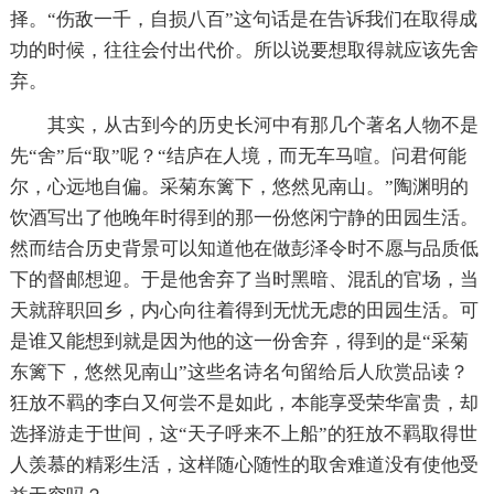
择。“伤敌一千，自损八百”这句话是在告诉我们在取得成
功的时候，往往会付出代价。所以说要想取得就应该先舍
弃。
其实，从古到今的历史长河中有那几个著名人物不是
先“舍”后“取”呢？“结庐在人境，而无车马喧。问君何能
尔，心远地自偏。采菊东篱下，悠然见南山。”陶渊明的
饮酒写出了他晚年时得到的那一份悠闲宁静的田园生活。
然而结合历史背景可以知道他在做彭泽令时不愿与品质低
下的督邮想迎。于是他舍弃了当时黑暗、混乱的官场，当
天就辞职回乡，内心向往着得到无忧无虑的田园生活。可
是谁又能想到就是因为他的这一份舍弃，得到的是“采菊
东篱下，悠然见南山”这些名诗名句留给后人欣赏品读？
狂放不羁的李白又何尝不是如此，本能享受荣华富贵，却
选择游走于世间，这“天子呼来不上船”的狂放不羁取得世
人羡慕的精彩生活，这样随心随性的取舍难道没有使他受