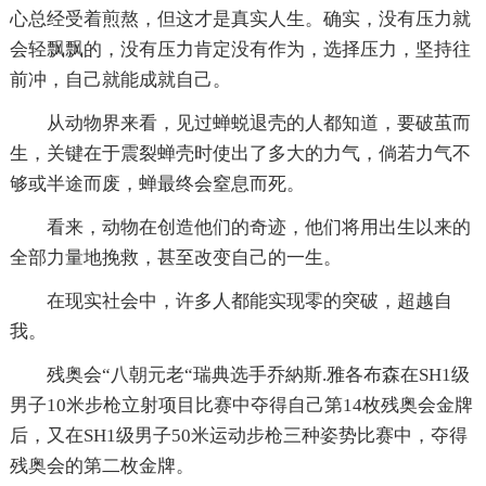
心总经受着煎熬，但这才是真实人生。确实，没有压力就
会轻飘飘的，没有压力肯定没有作为，选择压力，坚持往
前冲，自己就能成就自己。
从动物界来看，见过蝉蜕退壳的人都知道，要破茧而
生，关键在于震裂蝉壳时使出了多大的力气，倘若力气不
够或半途而废，蝉最终会窒息而死。
看来，动物在创造他们的奇迹，他们将用出生以来的
全部力量地挽救，甚至改变自己的一生。
在现实社会中，许多人都能实现零的突破，超越自
我。
残奥会“八朝元老“瑞典选手乔納斯.雅各布森在SH1级
男子10米步枪立射项目比赛中夺得自己第14枚残奥会金牌
后，又在SH1级男子50米运动步枪三种姿势比赛中，夺得
残奥会的第二枚金牌。