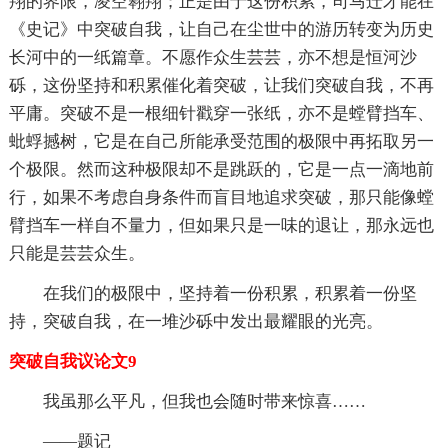
翔的界限，凌空翱翔；正是由于这份积累，司马迁才能在
《史记》中突破自我，让自己在尘世中的游历转变为历史
长河中的一纸篇章。不愿作众生芸芸，亦不想是恒河沙
砾，这份坚持和积累催化着突破，让我们突破自我，不再
平庸。突破不是一根细针戳穿一张纸，亦不是螳臂挡车、
蚍蜉撼树，它是在自己所能承受范围的极限中再拓取另一
个极限。然而这种极限却不是跳跃的，它是一点一滴地前
行，如果不考虑自身条件而盲目地追求突破，那只能像螳
臂挡车一样自不量力，但如果只是一味的退让，那永远也
只能是芸芸众生。
在我们的极限中，坚持着一份积累，积累着一份坚
持，突破自我，在一堆沙砾中发出最耀眼的光亮。
突破自我议论文9
我虽那么平凡，但我也会随时带来惊喜……
——题记