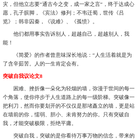
灾，但他立志要“通古今之变，成一家之言“，终于达成心
愿，孔子膑脚，《宾法》修列；不韦迁蜀，世传《吕
览》；韩非囚秦，《说难》、《孤愤》。
他们都用事实告诉别人，超越自己，超越别人，我
能！
《简爱》的作者曾意味深长地说：“人生活着就是为
了含辛茹苦。人的一生肯定会有。
突破自我议论文8
困难、挫折像一朵化为轻烟的墙，弥漫于世间的每一
个角落，使你停步于人生道路上的每一级阶梯。突破像一
把利刀，然而你要划开的不仅仅是那堵矗立的墙，更是站
在墙前的你，懦弱、胆小、未肯努力的你。只有突破自
我，才能突破极限，拒绝平庸。
突破自我，突破的是你看待万事万物的信念，带来的