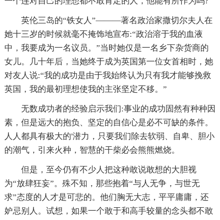
一个连对自己的理想都不敢肯定的人，他能有所作为吗?
英伦三岛的“铁女人”———著名政治家撒切尔夫人在
她十三岁的时候就毫不掩饰地宣布:“政治溶于我的血液
中，我要成为一名议员。”当时她仅是一名乡下杂货商的
女儿。几十年后，当她终于成为英国第一位女首相时，她
对友人说:“我的成功是由于我始终认为只有我才能够挽救
英国，我的最初理想使我的主张坚定不移。”
无数成功者的经验启示我们:事业的成功固然有种种因
素，但是远大的抱负、坚定的自信心是必不可缺的条件。
人人都具有极大的'潜力，只要我们除去软弱、自卑、胆小
的潮气，引来火种，智慧的干柴必会熊熊燃烧。
但是，至今仍有不少人把这种敢说敢想的大胆视
为“放肆狂妄”。殊不知，那些抱着“与人无争，与世无
求”态度的人才是可悲的。他们胸无大志，平平庸庸，还
妒忌别人。试想，如果一个敢于和高手较量的念头都不敢