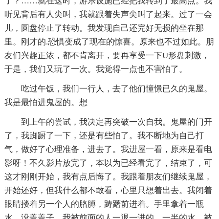
了？……就在这时，游乐设施已经把我转到了最高点。我
听见背后有人尖叫，我就跟着失声尖叫了起来。过了一会
儿，圆盘停止了转动。我发现自己还完好无损的坐在那
里。刚才的.恐惧变成了现在的惊喜。原来也不过如此。朋
友们兴趣正浓，都不肯离开，要再享受一下U形盘刺激，
于是，我们又玩了一次。我觉得一点也不害怕了。
吃过午饭，我们一行人，去了他们憧憬已久的鬼屋。
我是最怕进鬼屋的。想
到上午的尝试，我决定再突破一次自我。鬼屋的门开
了，我踟蹰了一下，还是有些怕了。我不断地为自己打
气，做好了心理准备，进去了。我进屋一看，原来是看电
影呀！不久影片放完了，本以为已经看完了，结束了，可
这才刚刚开始，我有点后悔了。我跟着朋友们继续鬼屋，
开始还好，但我什么都不敢看，心里只想着出去。我闭着
眼睛搂着另一个人的胳膊，踌躇前进着。手里拿着一瓶
水，没盖盖子，我被前面的人一退一进的，一半的水，被