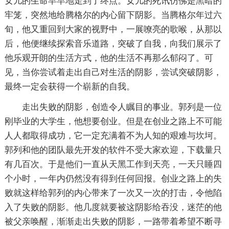
女儿的生命早早地走到了终点。女儿的死讯仿佛是黑暗的
牢笼，突然地给腾格尔的内心留下阴影。当腾格尔年过六
旬，他又重回到大家的视野中，一展嘹亮的歌喉，从那以
后，他便继续探索音乐道路，突破了自我，向我们展示了
他乐观开朗的生活方式，他的生活不再那么郁闷了。可
见，当你尝试着走出自己对生活的阴影，尝试突破阴影，
最终一定会获得一个崭新的自我。
走出失败的阴影，创造令人瞩目的事业。郭列是一位
刚毕业的大学生，他想要创业。但是在创业之路上不可能
人人都取得成功，它一定充满着不为人知的艰难与坎坷。
郭列和他的团队最先开发的软件不受大家欢迎，下载量只
有几百次。于是他们一直从天黑工作到天亮，一天只睡四
个小时，一年内仍然没有得到任何回报。创业之路上的失
败就这样给郭列的内心带来了一次又一次的打击，令他陷
入了失败的阴影。他几度就要被这阴影给吞没，迷茫的他
被父亲唤醒，渐渐走出失败的阴影，一路带着希望不断寻