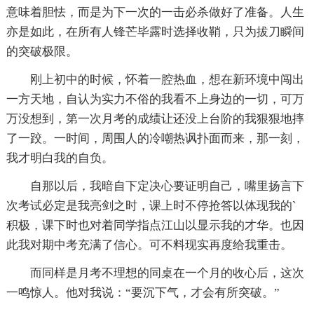
意味着胆怯，而是为下一次的一击必杀做好了准备。人生
亦是如此，在所有人锋芒毕露时选择收鞘，只为拔刀瞬间
的突破极限。
刚上初中的时候，怀着一腔热血，想在新环境中闯出
一方天地，自认为实力不俗的我看不上身边的一切，可万
万没想到，第一次月考的成绩让还没上台阶的我狠狠地摔
了一跤。一时间，周围人的冷嘲热讽扑面而来，那一刻，
我才明白我的自负。
自那以后，我暗自下定决心要证明自己，嘴里扬言下
次考试必定是我亮剑之时，课上时不停抢答以体现我的`
积极，课下时也对着同学指点江山以显示我的才华。也因
此我对期中考充满了信心。可不料现实再度给我重击。
而同样是月考不理想的同桌在一个月的收心后，这次
一鸣惊人。他对我说：“要沉下气，才会有所突破。”