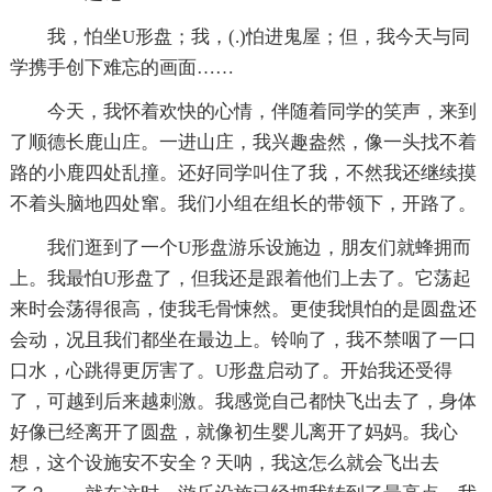
我，怕坐U形盘；我，(.)怕进鬼屋；但，我今天与同
学携手创下难忘的画面……
今天，我怀着欢快的心情，伴随着同学的笑声，来到
了顺德长鹿山庄。一进山庄，我兴趣盎然，像一头找不着
路的小鹿四处乱撞。还好同学叫住了我，不然我还继续摸
不着头脑地四处窜。我们小组在组长的带领下，开路了。
我们逛到了一个U形盘游乐设施边，朋友们就蜂拥而
上。我最怕U形盘了，但我还是跟着他们上去了。它荡起
来时会荡得很高，使我毛骨悚然。更使我惧怕的是圆盘还
会动，况且我们都坐在最边上。铃响了，我不禁咽了一口
口水，心跳得更厉害了。U形盘启动了。开始我还受得
了，可越到后来越刺激。我感觉自己都快飞出去了，身体
好像已经离开了圆盘，就像初生婴儿离开了妈妈。我心
想，这个设施安不安全？天呐，我这怎么就会飞出去