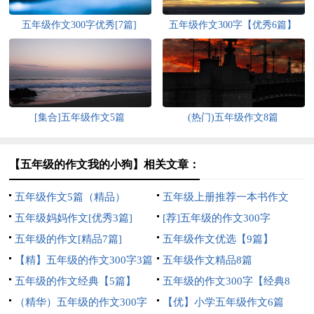
五年级作文300字优秀[7篇]
五年级作文300字【优秀6篇】
[集合]五年级作文5篇
(热门)五年级作文8篇
【五年级的作文我的小狗】相关文章：
五年级作文5篇（精品）
五年级上册推荐一本书作文
五年级妈妈作文[优秀3篇]
[荐]五年级的作文300字
五年级的作文[精品7篇]
五年级作文优选【9篇】
【精】五年级的作文300字3篇
五年级作文精品8篇
五年级的作文经典【5篇】
五年级的作文300字【经典8
（精华）五年级的作文300字
篇】
【优】小学五年级作文6篇