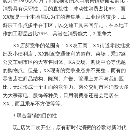
能力在580元/人/月，而能辐射的人口消费指数偏老龄化，
消费具有保守性，目的直接性，冲动性消费占比8%。而
XX镇是一个本地居民为主的聚集地，工业经济较少，工
薪层工作点多半在市区，以交通工具来回奔走，在本地工
作的工薪层占比75%，具潜在消费能力，2.竞争力
XX店所竞争的范围有：XX农工商，XX街道零散批发
部及小便利店，XX附近交通便利的超市、菜场，乘17路
公交车到市区的大零售团体、KA卖场、购物中心等优越
的购物点。但是，XX现有的竞争业态并不完整，而有的
零售店在商品结构、陈列、广告、管理上并不与我们匹
比，无法形成一个正面的竞争力。乘公交到市区消费大多
为大宗家电、服饰等种类，日用消费品还是会定居在
XX，而且乘车不方便等等。
3.联合营销的目的性
现_店为二次开业，原有新时代消费的谷歌对新时代