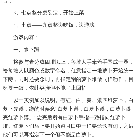
合；
3、七点整分桌妥定，开始上菜
4、七点——九点整边吃饭，边游戏
游戏内容：
一、箩卜蹲
将参与者分成四堆以上，每堆人手牵着手围成一圈，
给每堆人以颜色或数字命名，任意指定一堆萝卜开始统一
下蹲，同时还要念词，再指定别的萝卜堆做同样动作，目
标要一致，依此类推但不能马上回指。
以一实例加以说明。有红、白、黄、紫四堆萝卜，白
萝卜先蹲，蹲的时候念“白萝卜蹲，白萝卜蹲，白萝卜蹲
完红萝卜蹲。”念完后所有白萝卜手指一致指向红萝卜
堆。红萝卜们马上要开始蹲且口中一样要念念有词，之后
他们可以再指定下一个但不能是白萝卜。