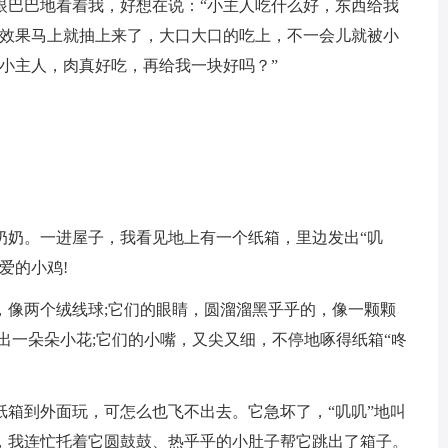
眼巴巴地看着我，好想在说：“小主人吃什么好，东西给我
，效果马上就抽上来了，大口大口的吃上，不一会儿就被小
小主人，肉真好吃，再给我一块好吗？”
奶奶。一进屋子，我看见地上有一个纸箱，里边发出“叽
爱的小鸡!
，像两个绒线球;它们的眼睛，圆溜溜黑乎乎的，像一颗颗
出一朵朵小花;它们的小嘴，又尖又细，不停地啄得纸箱“咚
纸箱到外面玩，可怎么也飞不出去。它急坏了，“叽叽”地叫
，我连忙托着它圆鼓鼓、热乎乎的小肚子帮它跳出了箱子。