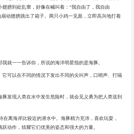
小翅膀到处乱窜，好像在喊叫着：“我自由了，我自由
地扇动翅膀跳出了箱子。两只小鸡一见面，立即高兴地打着
那我就一一告诉你，所说的海洋明星指的是海豚。
。它可以在不同的情况下发出不同的尖叫声，口哨声、打嗝
海豚发现人类在水中发生危险时，就会见义勇为把人类送到
欢待在离海岸比较近的潜水中。海豚精力充沛，喜欢玩耍，
跳跃动作，炫耀它们优美的姿态和强大的力量。