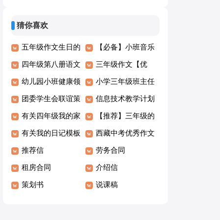
字8篇(热门)
秀【5篇】
猜你喜欢
五年级作文生日的
【必备】小班音乐
愿望
四年级第八册语文
教案模板锦集7篇
三年级作文【优
教学计划
幼儿园小班健康领
选】
小学三年级班主任
域教案《安全上下
团委学生会联谊策
工作总结15篇(集
信息技术教学计划
楼梯》
划书
有关四年级我的家
合)
(精选15篇)
【推荐】三年级的
乡作文3篇
有关我的日记模板
作文300字汇总5篇
西藏中考优秀作文
合集8篇
推荐信
600字
劳务合同
租房合同
介绍信
策划书
说课稿