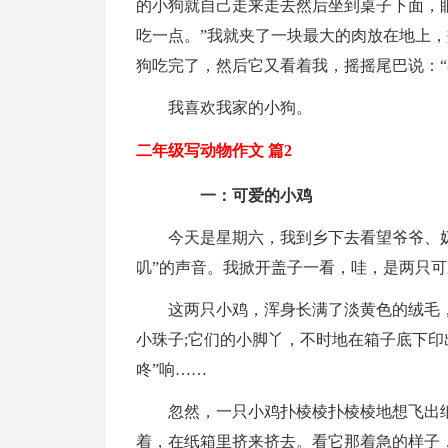
的小狗就自己走来走去然后坐到桌子下面，
吃一点。”我就夹了一块最大的肉放在地上
狗吃完了，然后它又看着我，摇摇尾巴说：“
我喜欢我家的小狗。
二年级写动物作文 篇2
一：可爱的小鸡
今天是星期六，我到乡下去看望爷爷、
叽”的声音。我掀开盖子一看，哇，是两只可
这两只小鸡，浑身长满了淡黄色的绒毛
小珠子;它们的小脚丫，不时地在箱子底下印
咚”响……
忽然，一只小鸡扑棱棱扑棱棱地想飞出
着，在纸箱里挤来挤去。看它那着急的样子