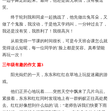
一边手舞足蹈起来。最终，他还是面无表情，没有被逗
笑。
终于轮到我和同桌一起挑战了，他先做出兔耳朵，又
做了个鬼脸，我没动，于是他又学鸡叫，一分钟过去了，
我还是没有笑，我胜利了！我很高兴！
从前觉得一节课的时间很长，可是今天班会课怎么就
觉得这么短呢，每一位同学的`脸上都是笑容。真希望能
再玩一次！
三年级有趣的作文 篇3
阳光灿烂的一天，东东和红红在草地上玩捉迷藏的游
戏。
他们正开心地玩着……突然天空中飘来了几片乌云。
紧接着，东东和红红同时发现地上有一群蚂蚁正往高处爬
去。红红好像想到什么似的`说：“老师告诉我们快要下雨